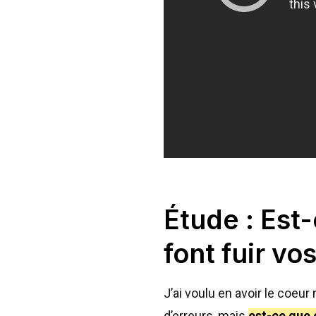
Étude : Est
font fuir vo
J’ai voulu en avoir le coe
d’erreurs, mais
est-ce que 