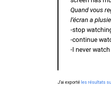
screen has mul
Quand vous rega
l’écran a plusi
-stop watching
-continue wat
-I never watch
J’ai exporté
les résultats su