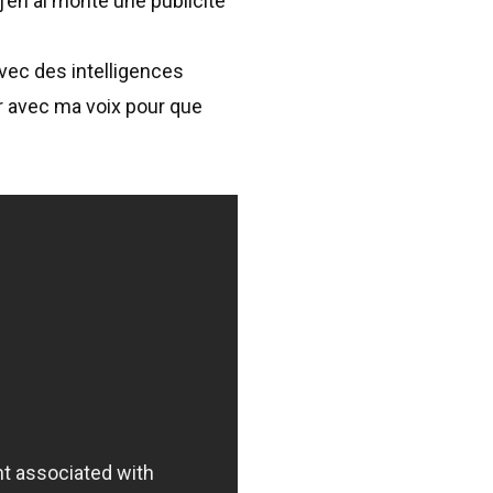
 j’en ai monté une publicité
vec des intelligences
er avec ma voix pour que