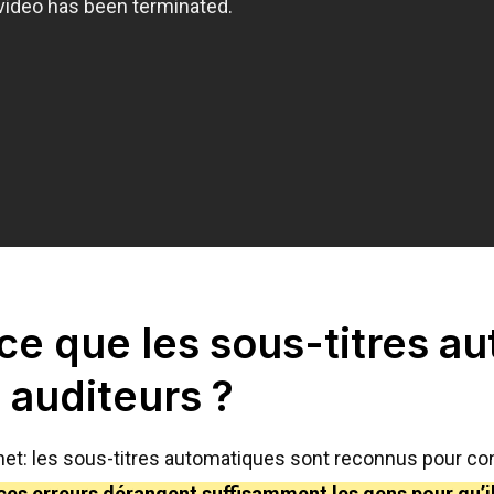
-ce que les sous-titres a
s auditeurs ?
ur net: les sous-titres automatiques sont reconnus pour 
ces erreurs dérangent suffisamment les gens pour qu’il