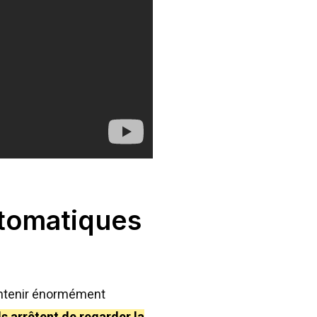
utomatiques
contenir énormément
s arrêtent de regarder la