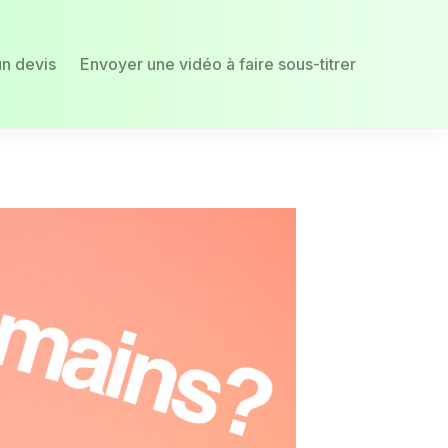
un devis
Envoyer une vidéo à faire sous-titrer