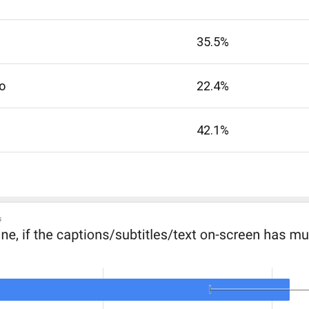
35.5%
o
22.4%
42.1%